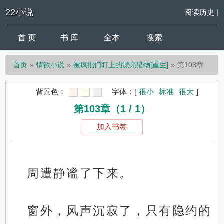
22小说
阅读历史
|
首 页
书 库
全本
搜索
首页
情欲小说
被疯批们盯上的漂亮猎物[重生]
第103章
背景色：
字体：
[
很小
标准
很大
]
第103章（1 / 1）
加入书签
周遭静谧了下来。
窗外，风声沉寂了，只有隐约的