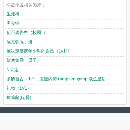
情欲小说相关阅读：
生死树
黑金链
负距离告白（校园 h）
淫龙驯服手册
她决定宴请年少时的自己（1v1H）
絮絮如霏（母子）
N朵莲
多情自古（1v1，腹黑内侍&amp;amp;amp;咸鱼皇后）
礼物（1V1）
葡萄藤(bg骨)