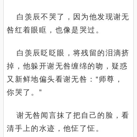
白羡辰不哭了，因为他发现谢无
咎红着眼眶，也像是哭过。
白羡辰眨眨眼，将残留的泪滴挤
掉，他躲开谢无咎缠绵的吻，疑惑
又新鲜地偏头看谢无咎：“师尊，
你哭了。”
谢无咎闻言抹了把自己的脸，看
清手上的水迹，他怔了怔。