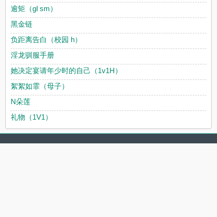
逾矩（gl sm）
黑金链
负距离告白（校园 h）
淫龙驯服手册
她决定宴请年少时的自己（1v1H）
絮絮如霏（母子）
N朵莲
礼物（1V1）