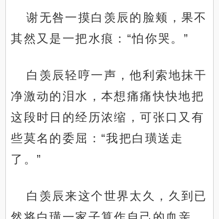
谢无咎一摸白羡辰的脸颊，果不
其然又是一把水痕：“怕你哭。”
白羡辰轻哼一声，他利索地抹干
净激动的泪水，本想痛痛快快地把
这段时日的经历浓缩，可张口又有
些莫名的委屈：“我把白璜送走
了。”
白羡辰来这个世界太久，久到已
然将白璜一家子算作自己的血亲，