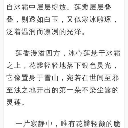
自冰霜中层层绽放。莲瓣层层叠
叠，剔透如白玉，又似寒冰雕琢，
泛着温润而凛冽的光泽。
莲香漫溢四方，冰心莲悬于冰霜
之上，花瓣轻轻地落下银色灵光，
它像置身于雪山，宛若在世间至邪
至浊之地开出的第一朵不染尘嚣的
灵莲。
一片寂静中，唯有花瓣轻颤的脆