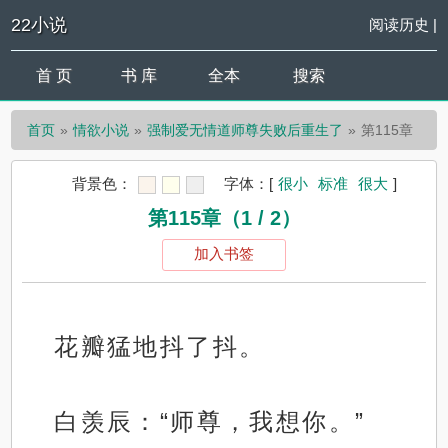
22小说
阅读历史
|
首 页
书 库
全本
搜索
首页
情欲小说
强制爱无情道师尊失败后重生了
第115章
背景色：
字体：
[
很小
标准
很大
]
第115章（1 / 2）
加入书签
花瓣猛地抖了抖。
白羡辰：“师尊，我想你。”