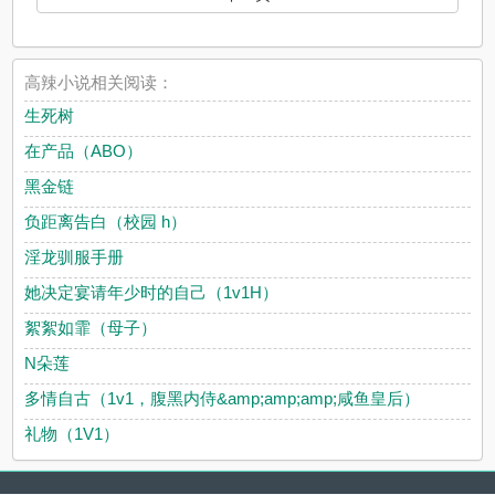
高辣小说相关阅读：
生死树
在产品（ABO）
黑金链
负距离告白（校园 h）
淫龙驯服手册
她决定宴请年少时的自己（1v1H）
絮絮如霏（母子）
N朵莲
多情自古（1v1，腹黑内侍&amp;amp;amp;咸鱼皇后）
礼物（1V1）