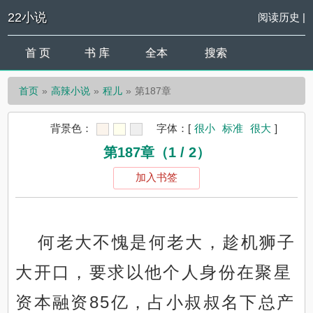
22小说
阅读历史
|
首 页
书 库
全本
搜索
首页
高辣小说
程儿
第187章
背景色：
字体：
[
很小
标准
很大
]
第187章（1 / 2）
加入书签
何老大不愧是何老大，趁机狮子
大开口，要求以他个人身份在聚星
资本融资85亿，占小叔叔名下总产