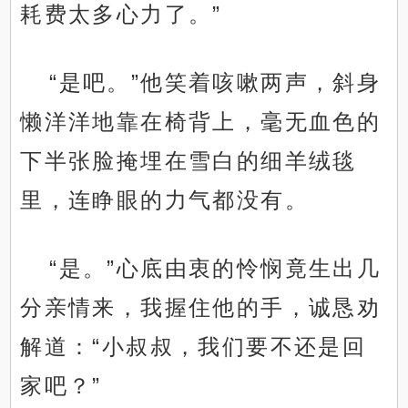
耗费太多心力了。”
“是吧。”他笑着咳嗽两声，斜身
懒洋洋地靠在椅背上，毫无血色的
下半张脸掩埋在雪白的细羊绒毯
里，连睁眼的力气都没有。
“是。”心底由衷的怜悯竟生出几
分亲情来，我握住他的手，诚恳劝
解道：“小叔叔，我们要不还是回
家吧？”