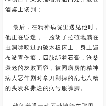
酒桌上谈判；
最后，在精神病院里遇见他时，
他正在昏迷，一脸胡子拉碴地躺在
虫洞噬咬过的破木板床上，身上遍
布淤青伤痕，四肢绑着石膏，沧桑
衰老的灰败面容，被同病房的精神
病人恶作剧时拿刀剃掉的乱七八糟
的头发和撕烂的病号服裤脚。
他闭着眼一动不动地躺在那里，