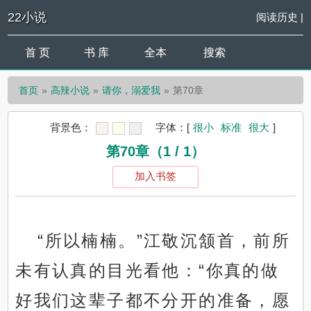
22小说
阅读历史
|
首 页
书 库
全本
搜索
首页
高辣小说
请你，溺爱我
第70章
背景色：
字体：
[
很小
标准
很大
]
第70章（1 / 1）
加入书签
“所以楠楠。”江敬沉颔首，前所
未有认真的目光看他：“你真的做
好我们这辈子都不分开的准备，愿