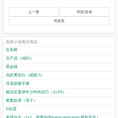
上一章
书页/目录
书末页
高辣小说相关阅读：
生死树
在产品（ABO）
黑金链
负距离告白（校园 h）
淫龙驯服手册
她决定宴请年少时的自己（1v1H）
絮絮如霏（母子）
N朵莲
多情自古（1v1，腹黑内侍&amp;amp;amp;咸鱼皇后）