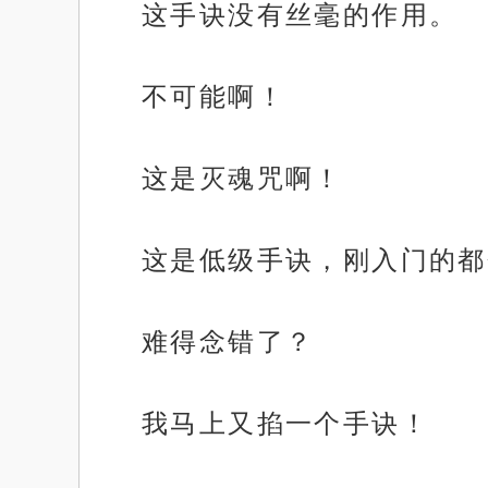
这手诀没有丝毫的作用。
不可能啊！
这是灭魂咒啊！
这是低级手诀，刚入门的都
难得念错了？
我马上又掐一个手诀！