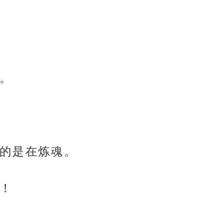
。
的是在炼魂。
！