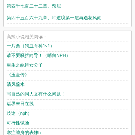
第四千七百二十二章、憋屈
第四千五百六十九章、种道境第一层再遇花风雨
高辣小说相关阅读：
一片桑（狗血骨科1v1）
请不要骚扰向导！（哨向NPH）
重生之纨绔女公子
《玉壶传》
清风鉴水
写自己的同人文有什么问题！
诸界末日在线
歧途（nph）
可行性试验
寒症缠身的表妹h