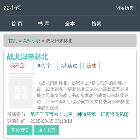
22小说
阅读历史
|
首 页
书 库
全本
搜索
首页
高辣小说
战龙归来林北
战龙归来林北
我不是z
40万字
0人读过
连载
...
《战龙归来林北》是我不是z精心创作的高辣小
说，22小说实时更新战龙归来林北最新章节并且
提供无弹窗阅读，书友所发表的战龙归来林北评
论，并不代表22小说赞同或者支持战龙归来林北
读者的观点。
最新章节：
第四千五百六十九章、种道境第一层再遇花风雨
更新时间：2025-09-15 23:13:14
开始阅读
加入书架