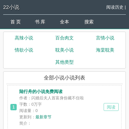
22小说
阅读历史
|
首 页
书 库
全本
搜索
高辣小说
百合肉文
言情小说
情欲小说
耽美小说
海棠耽美
其他类型
全部小说小说列表
陆行舟的小说免费阅读
作者：闪婚后夫人首富身份藏不住啦
字数：0万字
1
阅读
阅读量：0
更新到：
最新章节
简介：