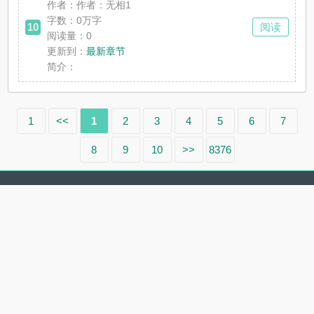
作者：作者：无相1
字数：0万字
10
阅读
阅读量：0
更新到：
最新章节
简介：
1
<<
1
2
3
4
5
6
7
8
9
10
>>
8376