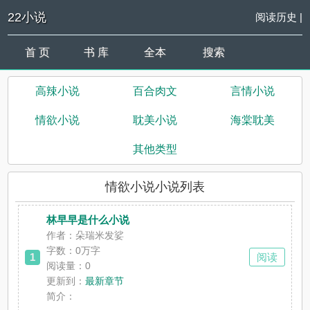
22小说
阅读历史
|
首 页
书 库
全本
搜索
高辣小说
百合肉文
言情小说
情欲小说
耽美小说
海棠耽美
其他类型
情欲小说小说列表
林早早是什么小说
作者：朵瑞米发娑
字数：0万字
1
阅读
阅读量：0
更新到：
最新章节
简介：