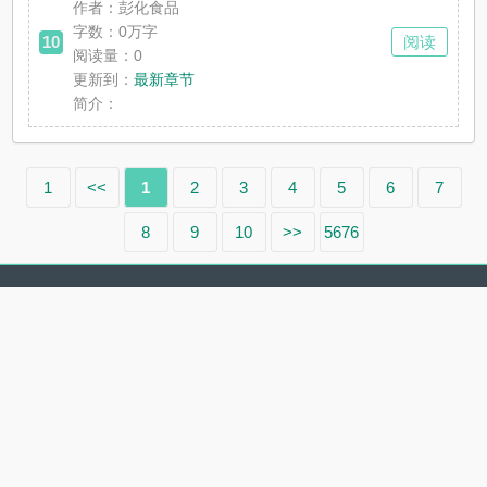
作者：彭化食品
字数：0万字
10
阅读
阅读量：0
更新到：
最新章节
简介：
1
<<
1
2
3
4
5
6
7
8
9
10
>>
5676