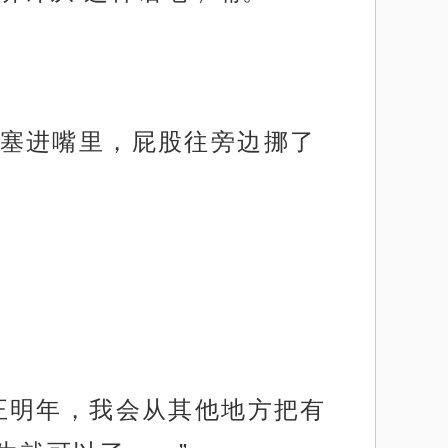
塞进嘴里，屁股往旁边挪了
正明年，我会从其他地方把有