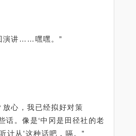
回演讲……嘿嘿。”
？放心，我已经拟好对策
些话。像是‘中冈是田径社的老
听计从’这种话吧，嗝。”