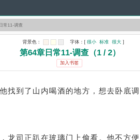
日常11-调查
背景色：
字体：
[
很小
标准
很大
]
第64章日常11-调查（1 / 2）
加入书签
他找到了山内喝酒的地方，想去卧底调
，龙司正趴在玻璃门上偷看。他不方便