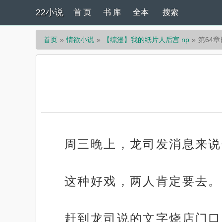
22小说
首 页
书 库
全本
搜索
首页
情欲小说
【综漫】我的纸片人后宫 np
第64章
周三晚上，龙司发消息来说
这种好戏，两人肯定要去。
赶到龙司说的文字烧店门口