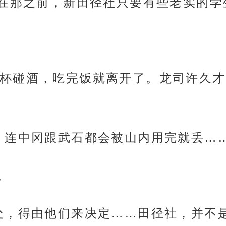
在那之前，新田径社只要有些老实的学
杯碰酒，吃完饭就离开了。龙司许久才
，连中冈跟武石都会被山内用完就丢……
。
处，得由他们来决定……田径社，并不