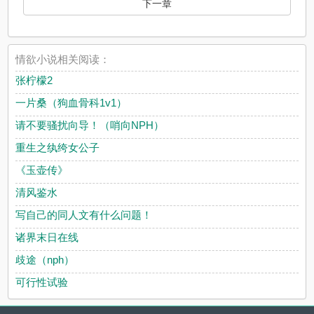
下一章
情欲小说相关阅读：
张柠檬2
一片桑（狗血骨科1v1）
请不要骚扰向导！（哨向NPH）
重生之纨绔女公子
《玉壶传》
清风鉴水
写自己的同人文有什么问题！
诸界末日在线
歧途（nph）
可行性试验