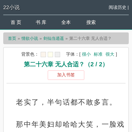
22小说
阅读历史
|
首 页
书 库
全本
搜索
首页
情欲小说
剑仙当逍遥
第二十六章 无人合适？
背景色：
字体：
[
很小
标准
很大
]
第二十六章 无人合适？（2 / 2）
加入书签
老实了，半句话都不敢多言。
那中年美妇却哈哈大笑，一脸戏